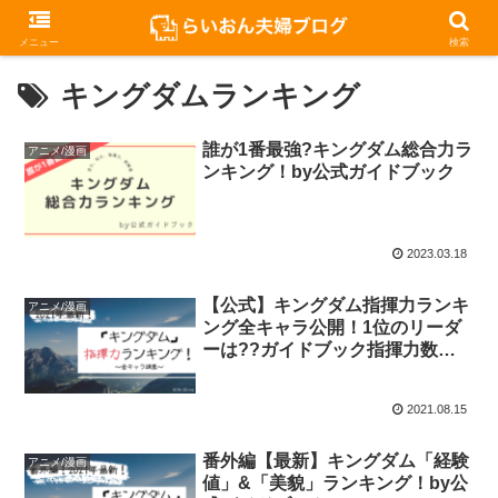
メニュー
検索
キングダムランキング
誰が1番最強?キングダム総合力ラ
アニメ/漫画
ンキング！by公式ガイドブック
2023.03.18
【公式】キングダム指揮力ランキ
アニメ/漫画
ング全キャラ公開！1位のリーダ
ーは??ガイドブック指揮力数値
より
2021.08.15
番外編【最新】キングダム「経験
アニメ/漫画
値」&「美貌」ランキング！by公